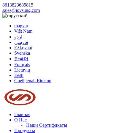
8613823685815
sales@joysung.com
русский
magyar
Việt Nam
اردو
فارسی
Ελληνικά
Svenska
한국어
Français
Lietuvių
Eesti
Gaeilgenah Éireann
Главная
О Нас
Наши Сертификаты
Продукты